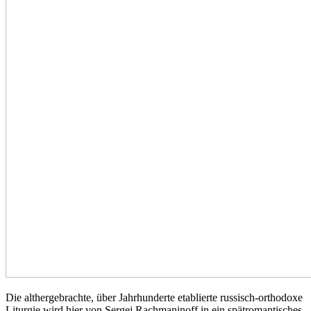
Die althergebrachte, über Jahrhunderte etablierte russisch-orthodoxe
Liturgie wird hier von Sergej Rachmaninoff in ein spätromantisches