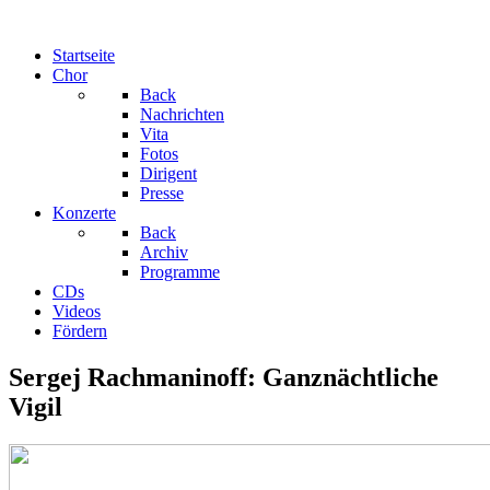
Startseite
Chor
Back
Nachrichten
Vita
Fotos
Dirigent
Presse
Konzerte
Back
Archiv
Programme
CDs
Videos
Fördern
Sergej Rachmaninoff: Ganznächtliche
Vigil