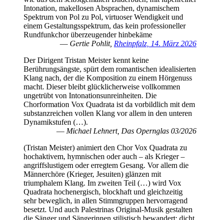
Intonation, makellosen Absprachen, dynamischem
Spektrum von Pol zu Pol, virtuoser Wendigkeit und
einem Gestaltungsspektrum, das kein professioneller
Rundfunkchor überzeugender hinbekäme
―
Gertie Pohlit,
Rheinpfalz, 14. März 2026
Der Dirigent Tristan Meister kennt keine
Berührungsängste, spürt dem romantischen idealisierten
Klang nach, der die Komposition zu einem Hörgenuss
macht. Dieser bleibt glücklicherweise vollkommen
ungetrübt von Intonationsunreinheiten. Die
Chorformation Vox Quadrata ist da vorbildlich mit dem
substanzreichen vollen Klang vor allem in den unteren
Dynamikstufen (…).
―
Michael Lehnert, Das Opernglas 03/2026
(Tristan Meister) animiert den Chor Vox Quadrata zu
hochaktivem, hymnischen oder auch – als Krieger –
angriffslustigem oder erregtem Gesang. Vor allem die
Männerchöre (Krieger, Jesuiten) glänzen mit
triumphalem Klang. Im zweiten Teil (…) wird Vox
Quadrata hochenergisch, blockhaft und gleichzeitig
sehr beweglich, in allen Stimmgruppen hervorragend
besetzt. Und auch Palestrinas Original-Musik gestalten
die Sänger und Sängerinnen stilistisch bewandert: dicht