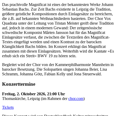
Das prachtvolle Magnificat ist eines der bekanntesten Werke Johann
Sebastian Bachs. Zur Zeit Bachs existierte in Leipzig die Tradition,
größere geistliche Kompositionen durch Einlagesätze zu bereichern,
die z.B. auf bekannten Weihnachtsliedern basierten. Der Chor Vox
Quadrata unter der Leitung von Tristan Meister greift diese Tradition
auf, jedoch in einem modernen Gewand: Der zeitgenössische
schwedische Komponist Mårten Jansson hat für das Magnificat
Einlagesätze verfasst, die zwischen die Textzeilen des Magnificat-
Textes eingefügt werden und einen Kontrast zu der barocken
Klanglichkeit Bachs bilden. Im Konzert erklingt das Magnificat
zusammen mit diesen Einlagesätzen. Weiterhih wird die Kantate »Es
erhub sich ein Streit« BWV 19 zu hören sein.
Begleitet wird der Chor von der Kammerphilharmonie Mannheim in
barocker Besetzung. Die Solopartien singen Johanna Beier, Lisa
Schramm, Johanna Götz, Fabian Kelly und Jona Steuerwald.
Konzerttermine
Freitag, 2. Oktober 2026, 21:00 Uhr
Thomaskirche, Leipzig (im Rahmen der
chor.com
)
Tickets