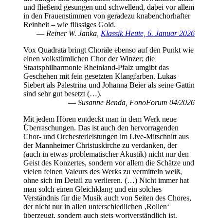
und fließend gesungen und schwellend, dabei vor allem
in den Frauenstimmen von geradezu knabenchorhafter
Reinheit – wie flüssiges Gold.
―
Reiner W. Janka,
Klassik Heute, 6. Januar 2026
Vox Quadrata bringt Choräle ebenso auf den Punkt wie
einen volkstümlichen Chor der Winzer; die
Staatsphilharmonie Rheinland-Pfalz umgibt das
Geschehen mit fein gesetzten Klangfarben. Lukas
Siebert als Palestrina und Johanna Beier als seine Gattin
sind sehr gut besetzt (…).
―
Susanne Benda, FonoForum 04/2026
Mit jedem Hören entdeckt man in dem Werk neue
Überraschungen. Das ist auch den hervorragenden
Chor- und Orchesterleistungen im Live-Mitschnitt aus
der Mannheimer Christuskirche zu verdanken, der
(auch in etwas problematischer Akustik) nicht nur den
Geist des Konzertes, sondern vor allem die Schätze und
vielen feinen Valeurs des Werks zu vermitteln weiß,
ohne sich im Detail zu verlieren. (…) Nicht immer hat
man solch einen Gleichklang und ein solches
Verständnis für die Musik auch von Seiten des Chores,
der nicht nur in allen unterschiedlichen ‚Rollen‘
überzeugt, sondern auch stets wortverständlich ist.