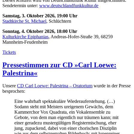
Dieses Konzert wird von Deutschlandfunk Kultur mitgeschnitten.
Sendetermin unter:
www.deutschlandfunkkultur.de
Samstag, 3. Oktober 2026, 19:00 Uhr
Stadtkirche St. Michael
, Schlüchtern
Sonntag, 4. Oktober 2026, 18:00 Uhr
Kulturkirche Epiphanias
, Andreas-Hofer-Straße 39, 68259
Mannheim-Feudenheim
Tickets
Pressestimmen zur CD »Carl Loewe:
Palestrina«
Unsere
CD Carl Loewe: Palestrina – Oratorium
wurde in der Presse
besprochen:
Eine wahrhaft spektakuläre Wiederauferstehung. (…)
Sodann steht mit Meisters ureigenem Gewächs, dem
Kammerchor Vox Quadrata, ein Vokalensemble zu
Gebote, von dem man eigentlich nur träumen kann; mit
einer geradezu mustergültigen Registermischung, eher
jung, zupackend, dabei von einer chorischen Disziplin
wie aus dem selbstgemalten Bilderbuch; mit lupenreiner