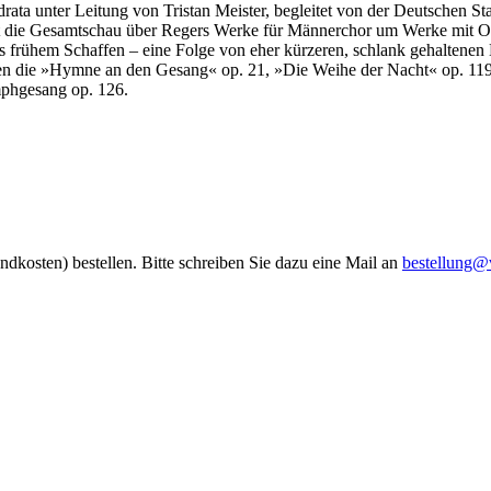
a unter Leitung von Tristan Meister, begleitet von der Deutschen Staa
zt die Gesamtschau über Regers Werke für Männerchor um Werke mit Or
frühem Schaffen – eine Folge von eher kürzeren, schlank gehaltenen 
gen die »Hymne an den Gesang« op. 21, »Die Weihe der Nacht« op. 11
mphgesang op. 126.
ndkosten) bestellen. Bitte schreiben Sie dazu eine Mail an
bestellung@